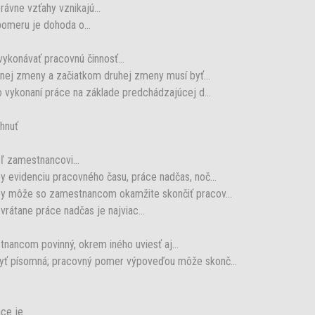
ávne vzťahy vznikajú...
omeru je dohoda o...
ykonávať pracovnú činnosť...
ej zmeny a začiatkom druhej zmeny musí byť...
 vykonaní práce na základe predchádzajúcej d...
hnuť
ľ zamestnancovi...
 evidenciu pracovného času, práce nadčas, noč...
y môže so zamestnancom okamžite skončiť pracov...
átane práce nadčas je najviac...
ancom povinný, okrem iného uviesť aj...
yť písomná; pracovný pomer výpoveďou môže skonč...
ce je