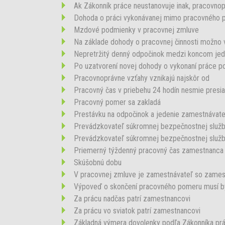
Ak Zákonník práce neustanovuje inak, pracovnopr
Dohoda o práci vykonávanej mimo pracovného p
Mzdové podmienky v pracovnej zmluve
Na základe dohody o pracovnej činnosti možno v
Nepretržitý denný odpočinok medzi koncom jedn
Po uzatvorení novej dohody o vykonaní práce po
Pracovnoprávne vzťahy vznikajú najskôr od
Pracovný čas v priebehu 24 hodín nesmie presia
Pracovný pomer sa zakladá
Prestávku na odpočinok a jedenie zamestnávate
Prevádzkovateľ súkromnej bezpečnostnej služby
Prevádzkovateľ súkromnej bezpečnostnej služb
Priemerný týždenný pracovný čas zamestnanca vr
Skúšobnú dobu
V pracovnej zmluve je zamestnávateľ so zamestn
Výpoveď o skončení pracovného pomeru musí b
Za prácu nadčas patrí zamestnancovi
Za prácu vo sviatok patrí zamestnancovi
Základná výmera dovolenky podľa Zákonníka prá