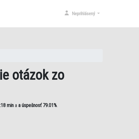
RENT)
Neprihlásený
ie otázok zo
:18 min
a
a úspešnosť 79.01%
.