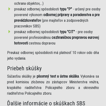
ochrana objektov,...)
preukaz odbornej spôsobilosti
typu "P"
- určený pre osoby
poverené výkonom
odbornej prípravy a poradenstva a pre
prevádzkovateľov
(pre majiteľov a zodpovedných
pracovníkov SBS)
preukaz odbornej spôsobilosti
typu "CIT"
- pre osoby
poverené profesionálnou
cezhraničnou prepravou eurovej
hotovosti
cestnou dopravou
Preukaz odbornej spôsobilosti má platnosť 10 rokov odo dňa
jeho vydania.
Priebeh skúšky
Súčasťou skúšky je
písomný test a ústna skúška
. Vykonáva sa
pred komisiou zloženou zo zástupcov Ministerstva vnútra,
krajského riaditeľstva Policajného zboru a okresného
riaditeľstva Policajného zboru.
Ďalšie informácie o skúškach SBS