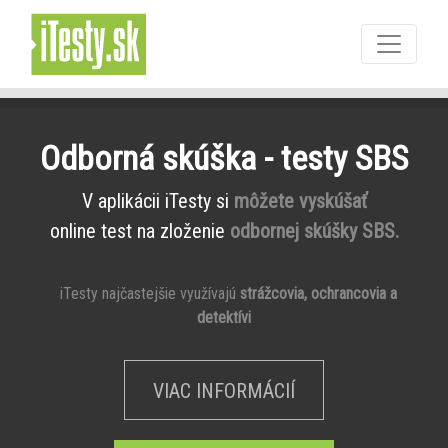
Odborná skúška - testy SBS
V aplikácii iTesty si
môžete vyskúšať
online test na zloženie
odbornej skúšky SBS.
iTesty najčastejšie využívajú
strážcovia, ochrancovia a
detektívi
VIAC INFORMÁCIÍ