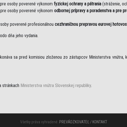
 pre osoby poverené výkonom
fyzickej ochrany a pátrania
(stráženie, och
 pre osoby poverené výkonom
odbornej prípravy a poradenstva a pre p
osoby poverené profesionálnou
cezhraničnou prepravou eurovej hotovos
odo dňa jeho vydania.
ykonáva sa pred komisiou zloženou zo zástupcov Ministerstva vnútra, k
a stránkach
Ministerstva vnútra Slovenskej republiky
.
Všetky práva vyhradené.
PREVÁDZKOVATEĽ / KONTAKT