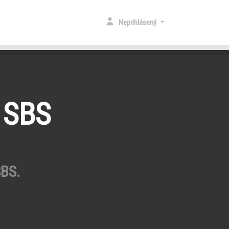
Neprihlásený
 SBS
SBS.