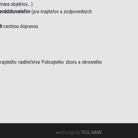
rana objektov,...)
revádzkovateľov
(pre majiteľov a zodpovedných
ti
cestnou dopravou
rajského riaditeľstva Policajného zboru a okresného
webDesign By:
PESL.NAME