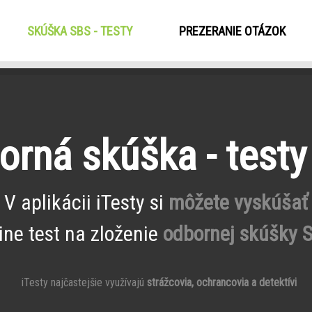
SKÚŠKA SBS - TESTY
(CURRENT)
PREZERANIE OTÁZOK
orná skúška - testy
V aplikácii iTesty si
môžete vyskúšať
ine test na zloženie
odbornej skúšky 
iTesty najčastejšie využívajú
strážcovia, ochrancovia a detektívi