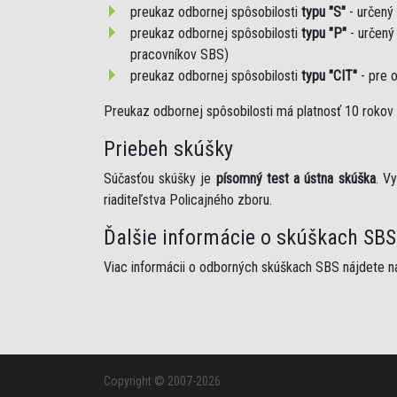
preukaz odbornej spôsobilosti
typu "S"
- určený
preukaz odbornej spôsobilosti
typu "P"
- určený
pracovníkov SBS)
preukaz odbornej spôsobilosti
typu "CIT"
- pre 
Preukaz odbornej spôsobilosti má platnosť 10 rokov 
Priebeh skúšky
Súčasťou skúšky je
písomný test a ústna skúška
. V
riaditeľstva Policajného zboru.
Ďalšie informácie o skúškach SBS
Viac informácii o odborných skúškach SBS nájdete n
Copyright © 2007-2026