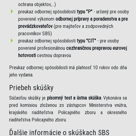
ochrana objektov,...)
preukaz odbornej spôsobilosti
typu "P"
- určený pre osoby
poverené výkonom
odbornej prípravy a poradenstva a pre
prevádzkovateľov
(pre majiteľov a zodpovedných
pracovníkov SBS)
preukaz odbornej spôsobilosti
typu "CIT"
- pre osoby
poverené profesionálnou
cezhraničnou prepravou eurovej
hotovosti
cestnou dopravou
Preukaz odbornej spôsobilosti má platnosť 10 rokov odo dňa
jeho vydania.
Priebeh skúšky
Súčasťou skúšky je
písomný test a ústna skúška
. Vykonáva sa
pred komisiou zloženou zo zástupcov Ministerstva vnútra,
krajského riaditeľstva Policajného zboru a okresného
riaditeľstva Policajného zboru.
Ďalšie informácie o skúškach SBS