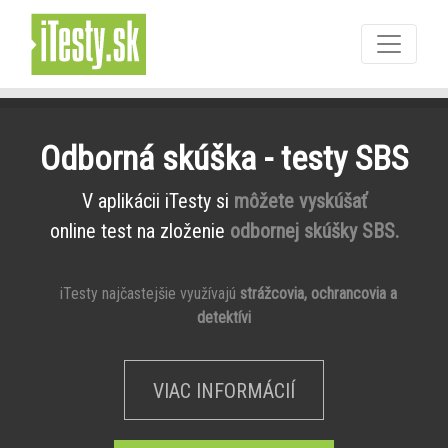
Odborná skúška - testy SBS
V aplikácii iTesty si
môžete vyskúšať
online test na zloženie
odbornej skúšky SBS.
iTesty najčastejšie využívajú
strážcovia, ochrancovia a
detektívi
VIAC INFORMÁCIÍ