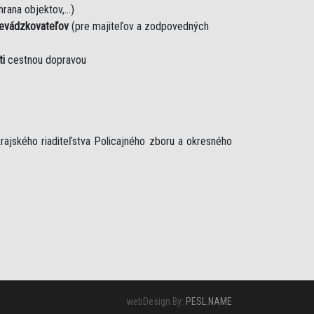
rana objektov,...)
revádzkovateľov
(pre majiteľov a zodpovedných
ti
cestnou dopravou
rajského riaditeľstva Policajného zboru a okresného
webDesign By:
PESL.NAME