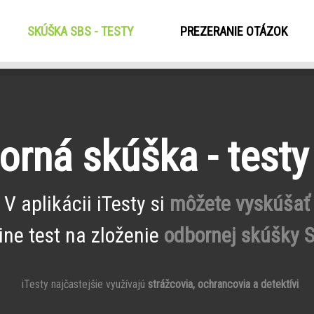
SKÚŠKA SBS - TESTY
(CURRENT)
PREZERANIE OTÁZOK
orná skúška - testy
V aplikácii iTesty si
môžete vyskúšať
ine test na zloženie
odbornej skúšky 
iTesty najčastejšie využívajú
strážcovia, ochrancovia a detektívi