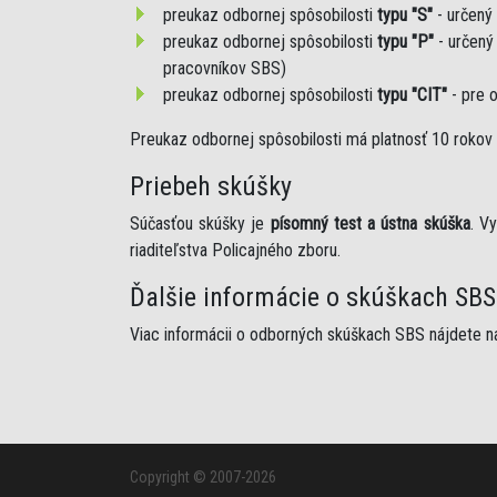
preukaz odbornej spôsobilosti
typu "S"
- určený
preukaz odbornej spôsobilosti
typu "P"
- určený
pracovníkov SBS)
preukaz odbornej spôsobilosti
typu "CIT"
- pre 
Preukaz odbornej spôsobilosti má platnosť 10 rokov 
Priebeh skúšky
Súčasťou skúšky je
písomný test a ústna skúška
. V
riaditeľstva Policajného zboru.
Ďalšie informácie o skúškach SBS
Viac informácii o odborných skúškach SBS nájdete n
Copyright © 2007-2026