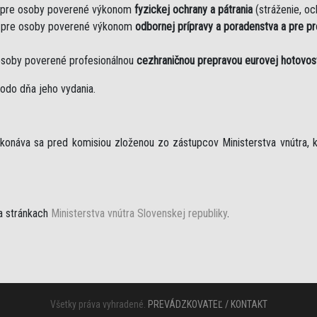
 pre osoby poverené výkonom
fyzickej ochrany a pátrania
(stráženie, och
 pre osoby poverené výkonom
odbornej prípravy a poradenstva a pre p
osoby poverené profesionálnou
cezhraničnou prepravou eurovej hotovos
odo dňa jeho vydania.
ykonáva sa pred komisiou zloženou zo zástupcov Ministerstva vnútra, k
a stránkach
Ministerstva vnútra Slovenskej republiky
.
Všetky práva vyhradené.
PREVÁDZKOVATEĽ / KONTAKT