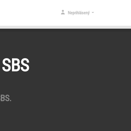
Neprihlásený
 SBS
SBS.