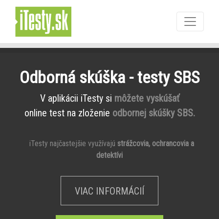
Odborná skúška - testy SBS
V aplikácii iTesty si
môžete vyskúšať
online test na zloženie
odbornej skúšky SBS.
iTesty najčastejšie využívajú
strážcovia, ochrancovia a
detektívi
VIAC INFORMÁCIÍ