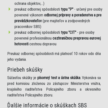
ochrana objektov,...)
preukaz odbornej spôsobilosti
typu "P"
- určený pre osoby
poverené výkonom
odbornej prípravy a poradenstva a pre
prevádzkovateľov
(pre majiteľov a zodpovedných
pracovníkov SBS)
preukaz odbornej spôsobilosti
typu "CIT"
- pre osoby
poverené profesionálnou
cezhraničnou prepravou eurovej
hotovosti
cestnou dopravou
Preukaz odbornej spôsobilosti má platnosť 10 rokov odo dňa
jeho vydania.
Priebeh skúšky
Súčasťou skúšky je
písomný test a ústna skúška
. Vykonáva sa
pred komisiou zloženou zo zástupcov Ministerstva vnútra,
krajského riaditeľstva Policajného zboru a okresného
riaditeľstva Policajného zboru.
Ďalšie informácie o skúškach SBS