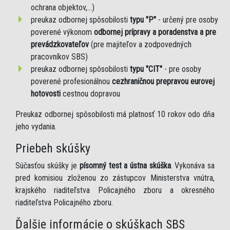
ochrana objektov,...)
preukaz odbornej spôsobilosti
typu "P"
- určený pre osoby
poverené výkonom
odbornej prípravy a poradenstva a pre
prevádzkovateľov
(pre majiteľov a zodpovedných
pracovníkov SBS)
preukaz odbornej spôsobilosti
typu "CIT"
- pre osoby
poverené profesionálnou
cezhraničnou prepravou eurovej
hotovosti
cestnou dopravou
Preukaz odbornej spôsobilosti má platnosť 10 rokov odo dňa
jeho vydania.
Priebeh skúšky
Súčasťou skúšky je
písomný test a ústna skúška
. Vykonáva sa
pred komisiou zloženou zo zástupcov Ministerstva vnútra,
krajského riaditeľstva Policajného zboru a okresného
riaditeľstva Policajného zboru.
Ďalšie informácie o skúškach SBS