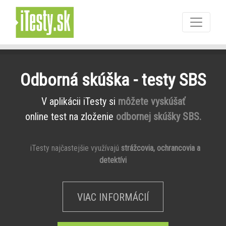
Odborná skúška - testy SBS
V aplikácii iTesty si
môžete vyskúšať
online test na zloženie
odbornej skúšky SBS.
iTesty najčastejšie využívajú
strážcovia, ochrancovia a
detektívi
VIAC INFORMÁCIÍ