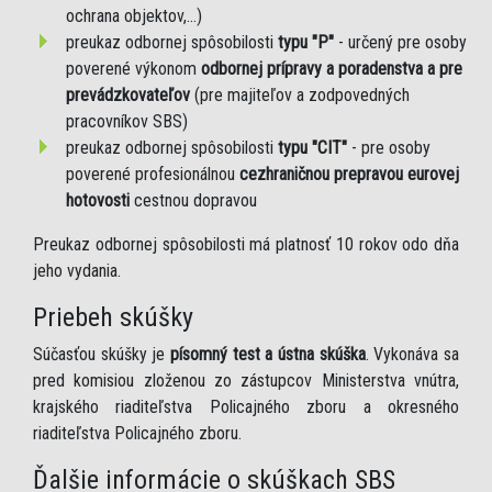
ochrana objektov,...)
preukaz odbornej spôsobilosti
typu "P"
- určený pre osoby
poverené výkonom
odbornej prípravy a poradenstva a pre
prevádzkovateľov
(pre majiteľov a zodpovedných
pracovníkov SBS)
preukaz odbornej spôsobilosti
typu "CIT"
- pre osoby
poverené profesionálnou
cezhraničnou prepravou eurovej
hotovosti
cestnou dopravou
Preukaz odbornej spôsobilosti má platnosť 10 rokov odo dňa
jeho vydania.
Priebeh skúšky
Súčasťou skúšky je
písomný test a ústna skúška
. Vykonáva sa
pred komisiou zloženou zo zástupcov Ministerstva vnútra,
krajského riaditeľstva Policajného zboru a okresného
riaditeľstva Policajného zboru.
Ďalšie informácie o skúškach SBS