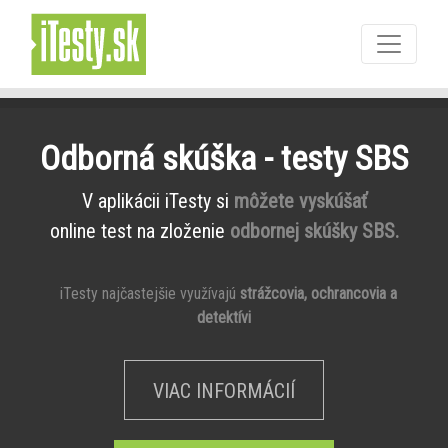
Odborná skúška - testy SBS
V aplikácii iTesty si
môžete vyskúšať
online test na zloženie
odbornej skúšky SBS.
iTesty najčastejšie využívajú
strážcovia, ochrancovia a
detektívi
VIAC INFORMÁCIÍ