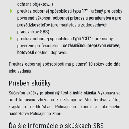
ochrana objektov,...)
preukaz odbornej spôsobilosti
typu "P"
- určený pre osoby
poverené výkonom
odbornej prípravy a poradenstva a pre
prevádzkovateľov
(pre majiteľov a zodpovedných
pracovníkov SBS)
preukaz odbornej spôsobilosti
typu "CIT"
- pre osoby
poverené profesionálnou
cezhraničnou prepravou eurovej
hotovosti
cestnou dopravou
Preukaz odbornej spôsobilosti má platnosť 10 rokov odo dňa
jeho vydania.
Priebeh skúšky
Súčasťou skúšky je
písomný test a ústna skúška
. Vykonáva sa
pred komisiou zloženou zo zástupcov Ministerstva vnútra,
krajského riaditeľstva Policajného zboru a okresného
riaditeľstva Policajného zboru.
Ďalšie informácie o skúškach SBS