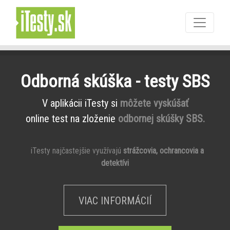
Odborná skúška - testy SBS
V aplikácii iTesty si
môžete vyskúšať
online test na zloženie
odbornej skúšky SBS.
iTesty najčastejšie využívajú
strážcovia, ochrancovia a
detektívi
VIAC INFORMÁCIÍ