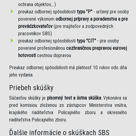
ochrana objektov,...)
preukaz odbornej spôsobilosti
typu "P"
- určený pre osoby
poverené výkonom
odbornej prípravy a poradenstva a pre
prevádzkovateľov
(pre majiteľov a zodpovedných
pracovníkov SBS)
preukaz odbornej spôsobilosti
typu "CIT"
- pre osoby
poverené profesionálnou
cezhraničnou prepravou eurovej
hotovosti
cestnou dopravou
Preukaz odbornej spôsobilosti má platnosť 10 rokov odo dňa
jeho vydania.
Priebeh skúšky
Súčasťou skúšky je
písomný test a ústna skúška
. Vykonáva sa
pred komisiou zloženou zo zástupcov Ministerstva vnútra,
krajského riaditeľstva Policajného zboru a okresného
riaditeľstva Policajného zboru.
Ďalšie informácie o skúškach SBS