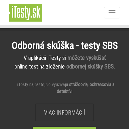
Odborná skúška - testy SBS
V aplikácii iTesty si
môžete vyskúšať
online test na zloženie
odbornej skúšky SBS.
iTesty najčastejšie využívajú
strážcovia, ochrancovia a
detektívi
VIAC INFORMÁCIÍ