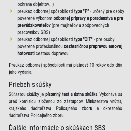
ochrana objektov,...)
preukaz odbornej spôsobilosti
typu "P"
- určený pre osoby
poverené výkonom
odbornej prípravy a poradenstva a pre
prevádzkovateľov
(pre majiteľov a zodpovedných
pracovníkov SBS)
preukaz odbornej spôsobilosti
typu "CIT"
- pre osoby
poverené profesionálnou
cezhraničnou prepravou eurovej
hotovosti
cestnou dopravou
Preukaz odbornej spôsobilosti má platnosť 10 rokov odo dňa
jeho vydania.
Priebeh skúšky
Súčasťou skúšky je
písomný test a ústna skúška
. Vykonáva sa
pred komisiou zloženou zo zástupcov Ministerstva vnútra,
krajského riaditeľstva Policajného zboru a okresného
riaditeľstva Policajného zboru.
Ďalšie informácie o skúškach SBS