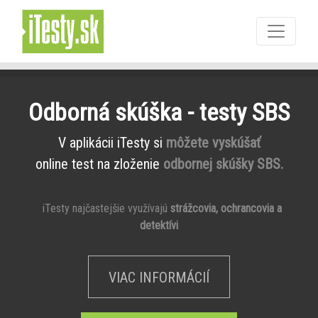
Odborná skúška - testy SBS
V aplikácii iTesty si
môžete vyskúšať
online test na zloženie
odbornej skúšky SBS.
iTesty najčastejšie využívajú
strážcovia, ochrancovia a
detektívi
VIAC INFORMÁCIÍ