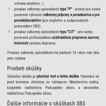
ochrana objektov,...)
preukaz odbornej spôsobilosti
typu "P"
- určený pre osoby
poverené výkonom
odbornej prípravy a poradenstva a pre
prevádzkovateľov
(pre majiteľov a zodpovedných
pracovníkov SBS)
preukaz odbornej spôsobilosti
typu "CIT"
- pre osoby
poverené profesionálnou
cezhraničnou prepravou eurovej
hotovosti
cestnou dopravou
Preukaz odbornej spôsobilosti má platnosť 10 rokov odo dňa
jeho vydania.
Priebeh skúšky
Súčasťou skúšky je
písomný test a ústna skúška
. Vykonáva sa
pred komisiou zloženou zo zástupcov Ministerstva vnútra,
krajského riaditeľstva Policajného zboru a okresného
riaditeľstva Policajného zboru.
Ďalšie informácie o skúškach SBS