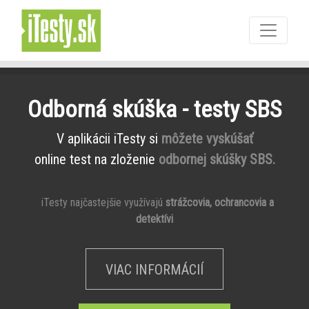
Odborná skúška - testy SBS
V aplikácii iTesty si
môžete vyskúšať
online test na zloženie
odbornej skúšky SBS.
iTesty najčastejšie využívajú
strážcovia, ochrancovia a
detektívi
VIAC INFORMÁCIÍ