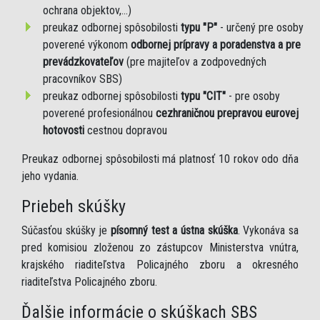
ochrana objektov,...)
preukaz odbornej spôsobilosti
typu "P"
- určený pre osoby
poverené výkonom
odbornej prípravy a poradenstva a pre
prevádzkovateľov
(pre majiteľov a zodpovedných
pracovníkov SBS)
preukaz odbornej spôsobilosti
typu "CIT"
- pre osoby
poverené profesionálnou
cezhraničnou prepravou eurovej
hotovosti
cestnou dopravou
Preukaz odbornej spôsobilosti má platnosť 10 rokov odo dňa
jeho vydania.
Priebeh skúšky
Súčasťou skúšky je
písomný test a ústna skúška
. Vykonáva sa
pred komisiou zloženou zo zástupcov Ministerstva vnútra,
krajského riaditeľstva Policajného zboru a okresného
riaditeľstva Policajného zboru.
Ďalšie informácie o skúškach SBS