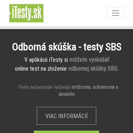
Odborná skúška - testy SBS
V aplikácii iTesty si
môžete vyskúšať
online test na zloženie
odbornej skúšky SBS.
iTesty najčastejšie využívajú
strážcovia, ochrancovia a
detektívi
VIAC INFORMÁCIÍ