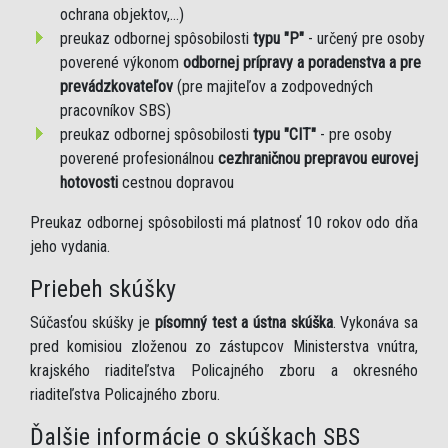
ochrana objektov,...)
preukaz odbornej spôsobilosti
typu "P"
- určený pre osoby
poverené výkonom
odbornej prípravy a poradenstva a pre
prevádzkovateľov
(pre majiteľov a zodpovedných
pracovníkov SBS)
preukaz odbornej spôsobilosti
typu "CIT"
- pre osoby
poverené profesionálnou
cezhraničnou prepravou eurovej
hotovosti
cestnou dopravou
Preukaz odbornej spôsobilosti má platnosť 10 rokov odo dňa
jeho vydania.
Priebeh skúšky
Súčasťou skúšky je
písomný test a ústna skúška
. Vykonáva sa
pred komisiou zloženou zo zástupcov Ministerstva vnútra,
krajského riaditeľstva Policajného zboru a okresného
riaditeľstva Policajného zboru.
Ďalšie informácie o skúškach SBS