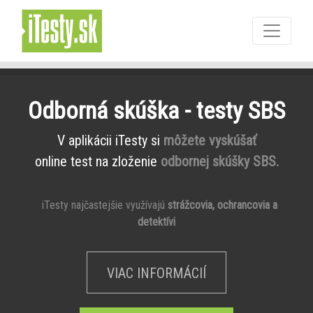
Odborná skúška - testy SBS
V aplikácii iTesty si
môžete vyskúšať
online test na zloženie
odbornej skúšky SBS.
iTesty najčastejšie využívajú
strážcovia, ochrancovia a
detektívi
VIAC INFORMÁCIÍ