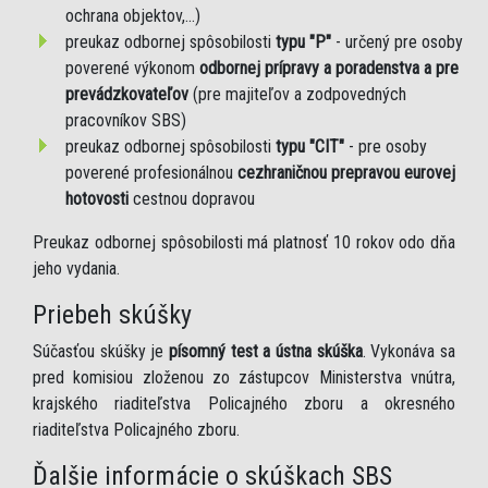
ochrana objektov,...)
preukaz odbornej spôsobilosti
typu "P"
- určený pre osoby
poverené výkonom
odbornej prípravy a poradenstva a pre
prevádzkovateľov
(pre majiteľov a zodpovedných
pracovníkov SBS)
preukaz odbornej spôsobilosti
typu "CIT"
- pre osoby
poverené profesionálnou
cezhraničnou prepravou eurovej
hotovosti
cestnou dopravou
Preukaz odbornej spôsobilosti má platnosť 10 rokov odo dňa
jeho vydania.
Priebeh skúšky
Súčasťou skúšky je
písomný test a ústna skúška
. Vykonáva sa
pred komisiou zloženou zo zástupcov Ministerstva vnútra,
krajského riaditeľstva Policajného zboru a okresného
riaditeľstva Policajného zboru.
Ďalšie informácie o skúškach SBS