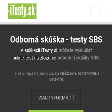
Odborná skúška - testy SBS
V aplikácii iTesty si
môžete vyskúšať
online test na zloženie
odbornej skúšky SBS.
iTesty najčastejšie využívajú
strážcovia, ochrancovia a
detektívi
VIAC INFORMÁCIÍ