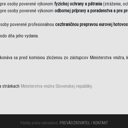
 pre osoby poverené výkonom
fyzickej ochrany a pátrania
(stráženie, och
 pre osoby poverené výkonom
odbornej prípravy a poradenstva a pre p
osoby poverené profesionálnou
cezhraničnou prepravou eurovej hotovos
odo dňa jeho vydania.
ykonáva sa pred komisiou zloženou zo zástupcov Ministerstva vnútra, k
a stránkach
Ministerstva vnútra Slovenskej republiky
.
Všetky práva vyhradené.
PREVÁDZKOVATEĽ / KONTAKT