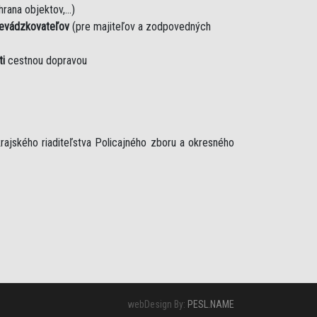
rana objektov,...)
revádzkovateľov
(pre majiteľov a zodpovedných
ti
cestnou dopravou
rajského riaditeľstva Policajného zboru a okresného
webDesign By:
PESL.NAME