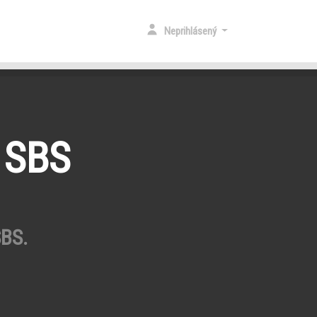
Neprihlásený
 SBS
SBS.