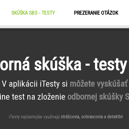
SKÚŠKA SBS - TESTY
(CURRENT)
PREZERANIE OTÁZOK
orná skúška - testy
V aplikácii iTesty si
môžete vyskúšať
ine test na zloženie
odbornej skúšky 
iTesty najčastejšie využívajú
strážcovia, ochrancovia a detektívi