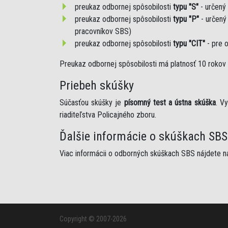
preukaz odbornej spôsobilosti
typu "S"
- určený
preukaz odbornej spôsobilosti
typu "P"
- určený
pracovníkov SBS)
preukaz odbornej spôsobilosti
typu "CIT"
- pre 
Preukaz odbornej spôsobilosti má platnosť 10 rokov 
Priebeh skúšky
Súčasťou skúšky je
písomný test a ústna skúška
. V
riaditeľstva Policajného zboru.
Ďalšie informácie o skúškach SBS
Viac informácii o odborných skúškach SBS nájdete n
Copyright © 2007-2026