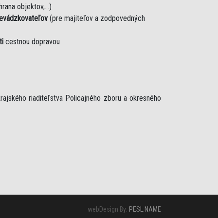
rana objektov,...)
revádzkovateľov
(pre majiteľov a zodpovedných
ti
cestnou dopravou
rajského riaditeľstva Policajného zboru a okresného
webDesign By:
PESL.NAME