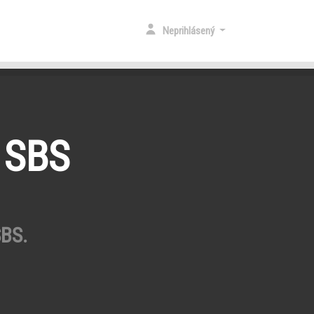
Neprihlásený
 SBS
SBS.