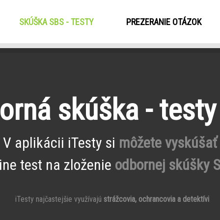
SKÚŠKA SBS - TESTY
(CURRENT)
PREZERANIE OTÁZOK
orná skúška - testy
V aplikácii iTesty si
môžete vyskúšať
ine test na zloženie
odbornej skúšky 
iTesty najčastejšie využívajú
strážcovia, ochrancovia a detektívi