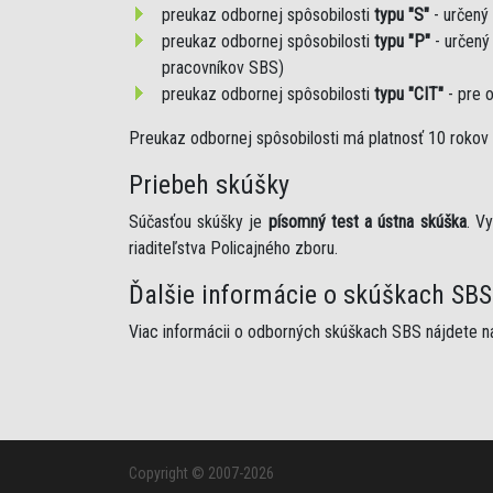
preukaz odbornej spôsobilosti
typu "S"
- určený
preukaz odbornej spôsobilosti
typu "P"
- určený
pracovníkov SBS)
preukaz odbornej spôsobilosti
typu "CIT"
- pre 
Preukaz odbornej spôsobilosti má platnosť 10 rokov 
Priebeh skúšky
Súčasťou skúšky je
písomný test a ústna skúška
. V
riaditeľstva Policajného zboru.
Ďalšie informácie o skúškach SBS
Viac informácii o odborných skúškach SBS nájdete n
Copyright © 2007-2026