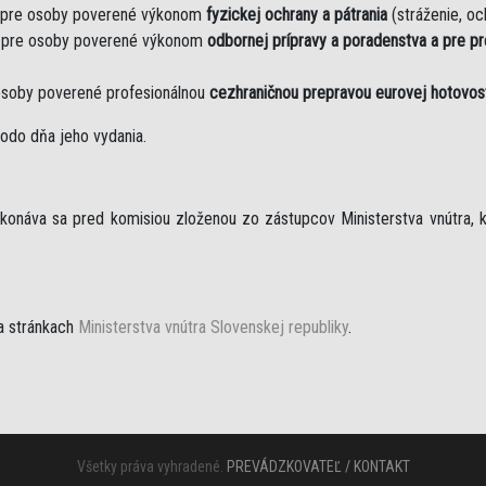
 pre osoby poverené výkonom
fyzickej ochrany a pátrania
(stráženie, och
 pre osoby poverené výkonom
odbornej prípravy a poradenstva a pre p
osoby poverené profesionálnou
cezhraničnou prepravou eurovej hotovos
odo dňa jeho vydania.
ykonáva sa pred komisiou zloženou zo zástupcov Ministerstva vnútra, k
a stránkach
Ministerstva vnútra Slovenskej republiky
.
Všetky práva vyhradené.
PREVÁDZKOVATEĽ / KONTAKT