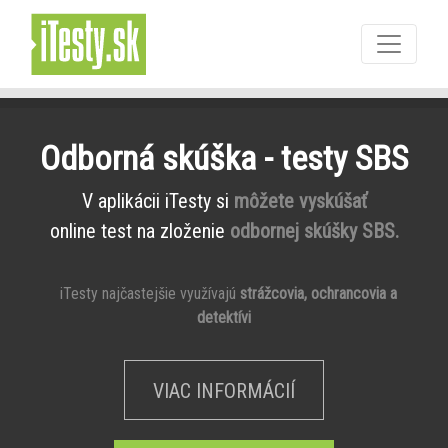
Odborná skúška - testy SBS
V aplikácii iTesty si
môžete vyskúšať
online test na zloženie
odbornej skúšky SBS.
iTesty najčastejšie využívajú
strážcovia, ochrancovia a
detektívi
VIAC INFORMÁCIÍ