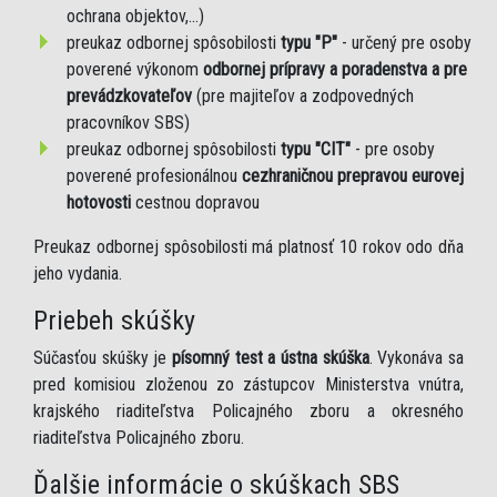
ochrana objektov,...)
preukaz odbornej spôsobilosti
typu "P"
- určený pre osoby
poverené výkonom
odbornej prípravy a poradenstva a pre
prevádzkovateľov
(pre majiteľov a zodpovedných
pracovníkov SBS)
preukaz odbornej spôsobilosti
typu "CIT"
- pre osoby
poverené profesionálnou
cezhraničnou prepravou eurovej
hotovosti
cestnou dopravou
Preukaz odbornej spôsobilosti má platnosť 10 rokov odo dňa
jeho vydania.
Priebeh skúšky
Súčasťou skúšky je
písomný test a ústna skúška
. Vykonáva sa
pred komisiou zloženou zo zástupcov Ministerstva vnútra,
krajského riaditeľstva Policajného zboru a okresného
riaditeľstva Policajného zboru.
Ďalšie informácie o skúškach SBS