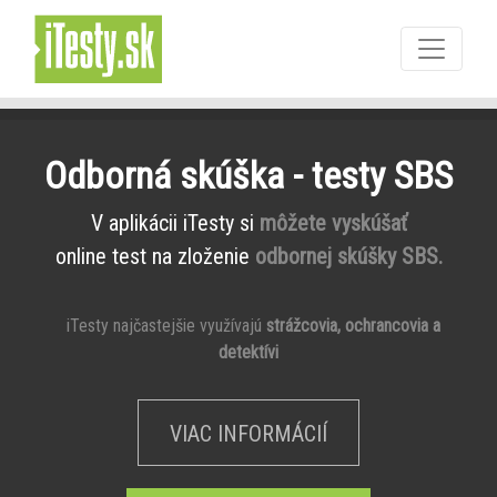
Odborná skúška - testy SBS
V aplikácii iTesty si
môžete vyskúšať
online test na zloženie
odbornej skúšky SBS.
iTesty najčastejšie využívajú
strážcovia, ochrancovia a
detektívi
VIAC INFORMÁCIÍ