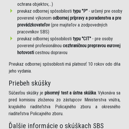
ochrana objektov,...)
preukaz odbornej spôsobilosti
typu "P"
- určený pre osoby
poverené výkonom
odbornej prípravy a poradenstva a pre
prevádzkovateľov
(pre majiteľov a zodpovedných
pracovníkov SBS)
preukaz odbornej spôsobilosti
typu "CIT"
- pre osoby
poverené profesionálnou
cezhraničnou prepravou eurovej
hotovosti
cestnou dopravou
Preukaz odbornej spôsobilosti má platnosť 10 rokov odo dňa
jeho vydania.
Priebeh skúšky
Súčasťou skúšky je
písomný test a ústna skúška
. Vykonáva sa
pred komisiou zloženou zo zástupcov Ministerstva vnútra,
krajského riaditeľstva Policajného zboru a okresného
riaditeľstva Policajného zboru.
Ďalšie informácie o skúškach SBS