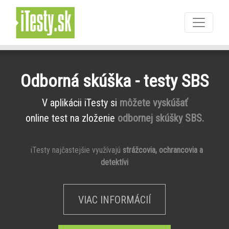
Odborná skúška - testy SBS
V aplikácii iTesty si
môžete vyskúšať
online test na zloženie
odbornej skúšky SBS.
iTesty najčastejšie využívajú
strážcovia, ochrancovia a
detektívi
VIAC INFORMÁCIÍ