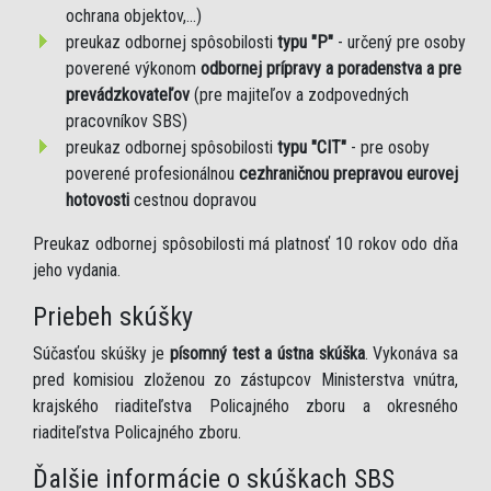
ochrana objektov,...)
preukaz odbornej spôsobilosti
typu "P"
- určený pre osoby
poverené výkonom
odbornej prípravy a poradenstva a pre
prevádzkovateľov
(pre majiteľov a zodpovedných
pracovníkov SBS)
preukaz odbornej spôsobilosti
typu "CIT"
- pre osoby
poverené profesionálnou
cezhraničnou prepravou eurovej
hotovosti
cestnou dopravou
Preukaz odbornej spôsobilosti má platnosť 10 rokov odo dňa
jeho vydania.
Priebeh skúšky
Súčasťou skúšky je
písomný test a ústna skúška
. Vykonáva sa
pred komisiou zloženou zo zástupcov Ministerstva vnútra,
krajského riaditeľstva Policajného zboru a okresného
riaditeľstva Policajného zboru.
Ďalšie informácie o skúškach SBS