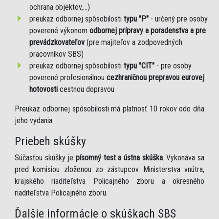
ochrana objektov,...)
preukaz odbornej spôsobilosti
typu "P"
- určený pre osoby
poverené výkonom
odbornej prípravy a poradenstva a pre
prevádzkovateľov
(pre majiteľov a zodpovedných
pracovníkov SBS)
preukaz odbornej spôsobilosti
typu "CIT"
- pre osoby
poverené profesionálnou
cezhraničnou prepravou eurovej
hotovosti
cestnou dopravou
Preukaz odbornej spôsobilosti má platnosť 10 rokov odo dňa
jeho vydania.
Priebeh skúšky
Súčasťou skúšky je
písomný test a ústna skúška
. Vykonáva sa
pred komisiou zloženou zo zástupcov Ministerstva vnútra,
krajského riaditeľstva Policajného zboru a okresného
riaditeľstva Policajného zboru.
Ďalšie informácie o skúškach SBS