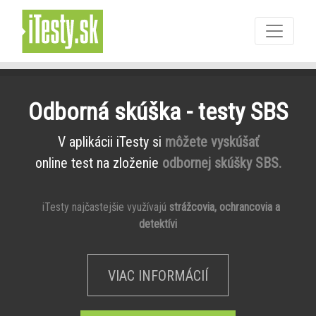
Odborná skúška - testy SBS
V aplikácii iTesty si
môžete vyskúšať
online test na zloženie
odbornej skúšky SBS.
iTesty najčastejšie využívajú
strážcovia, ochrancovia a
detektívi
VIAC INFORMÁCIÍ