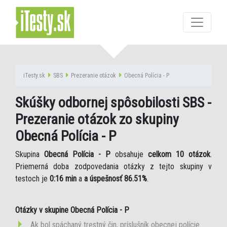
iTesty.sk
SBS
Prezeranie otázok
Obecná Polícia - P
Skúšky odbornej spôsobilosti SBS -
Prezeranie otázok zo skupiny
Obecná Polícia - P
Skupina
Obecná Polícia - P
obsahuje
celkom 10 otázok
.
Priemerná doba zodpovedania otázky z tejto skupiny v
testoch je
0:16 min
a
a úspešnosť 86.51%
.
Otázky v skupine Obecná Polícia - P
Ak bol spáchaný trestný čin, príslušník obecnej polície...