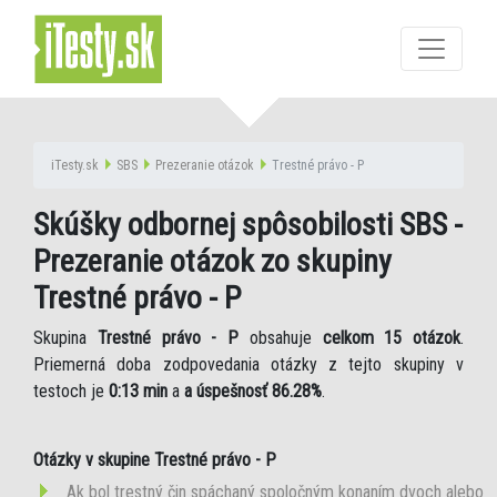
iTesty.sk
SBS
Prezeranie otázok
Trestné právo - P
Skúšky odbornej spôsobilosti SBS -
Prezeranie otázok zo skupiny
Trestné právo - P
Skupina
Trestné právo - P
obsahuje
celkom 15 otázok
.
Priemerná doba zodpovedania otázky z tejto skupiny v
testoch je
0:13 min
a
a úspešnosť 86.28%
.
Otázky v skupine Trestné právo - P
Ak bol trestný čin spáchaný spoločným konaním dvoch alebo