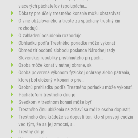
viacerých páchateľov (spolupácha...
Dôkazy pre účely trestného konania môžu obstarávať
O vine obžalovaného a treste za spáchaný trestný čin
rozhodujú...
O zahladení odsúdenia rozhoduje
Obhliadku podľa Trestného poriadku môže vykonať
Obmedziť osobnú slobodu poslanca Národnej rady
Slovenskej republiky pristihnutého pri pách...
Osoba môže konať v nutnej obrane, ak
Osoba poverená výkonom fyzickej ochrany alebo pátrania,
ktorej bol uložený v konaní o prie...
Osobnú prehliadku podľa Trestného poriadku môže vykonať...
Páchateľom trestného člnu je
Svedkom v trestnom konaní môže byť
Trestného činu ublíženia na zdraví sa môže osoba dopustiť...
Trestného člnu krádeže sa dopustí ten, kto sl prisvojí cudziu
vec tým, že sa jej zmocní, a...
Trestný čln je