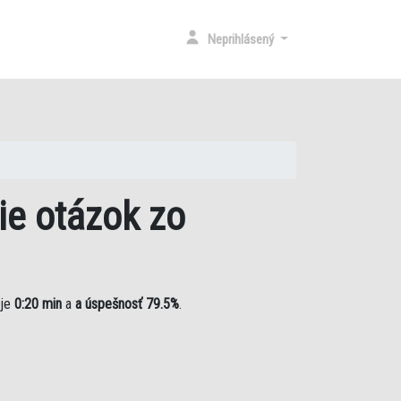
RENT)
Neprihlásený
ie otázok zo
 je
0:20 min
a
a úspešnosť 79.5%
.