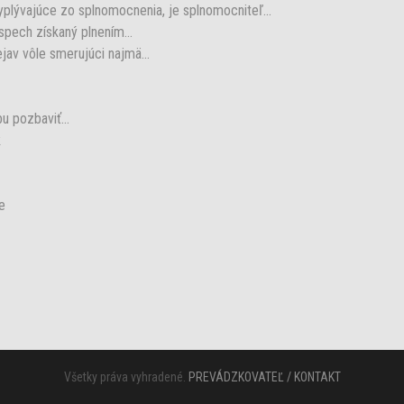
plývajúce zo splnomocnenia, je splnomocniteľ...
ech získaný plnením...
av vôle smerujúci najmä...
u pozbaviť...
k
e
Všetky práva vyhradené.
PREVÁDZKOVATEĽ / KONTAKT