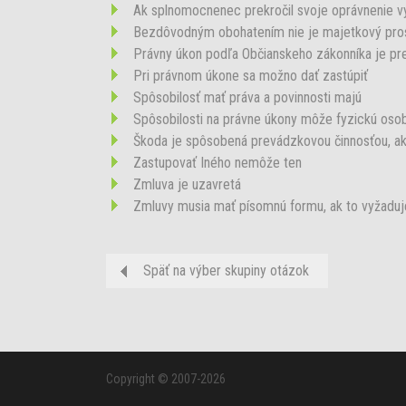
Ak splnomocnenec prekročil svoje oprávnenie vy
Bezdôvodným obohatením nie je majetkový prosp
Právny úkon podľa Občianskeho zákonníka je prej
Pri právnom úkone sa možno dať zastúpiť
Spôsobilosť mať práva a povinnosti majú
Spôsobilosti na právne úkony môže fyzickú osob
Škoda je spôsobená prevádzkovou činnosťou, a
Zastupovať Iného nemôže ten
Zmluva je uzavretá
Zmluvy musia mať písomnú formu, ak to vyžaduj
Späť na výber skupiny otázok
Copyright © 2007-2026