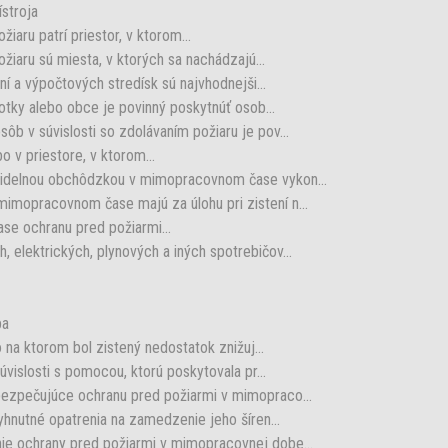
stroja
ru patrí priestor, v ktorom...
aru sú miesta, v ktorých sa nachádzajú...
ní a výpočtových stredísk sú najvhodnejši...
notky alebo obce je povinný poskytnúť osob...
b v súvislosti so zdolávaním požiaru je pov...
 v priestore, v ktorom...
videlnou obchôdzkou v mimopracovnom čase vykon...
imopracovnom čase majú za úlohu pri zistení n...
e ochranu pred požiarmi...
elektrických, plynových a iných spotrebičov...
ba
o na ktorom bol zistený nedostatok znižuj...
úvislosti s pomocou, ktorú poskytovala pr...
bezpečujúce ochranu pred požiarmi v mimopraco...
yhnutné opatrenia na zamedzenie jeho šíren...
ie ochrany pred požiarmi v mimopracovnej dobe...