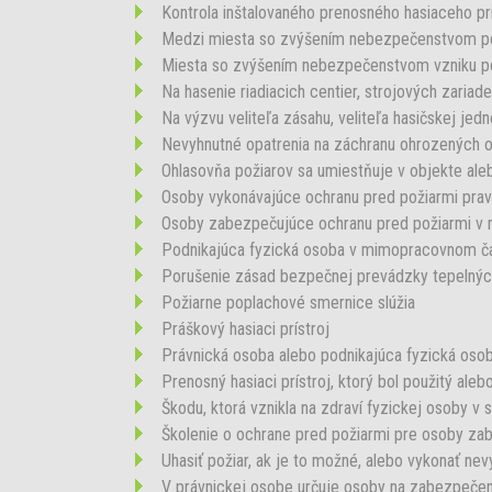
Kontrola inštalovaného prenosného hasiaceho prí
Medzi miesta so zvýšením nebezpečenstvom požia
Miesta so zvýšením nebezpečenstvom vzniku poži
Na hasenie riadiacich centier, strojových zariade
Na výzvu veliteľa zásahu, veliteľa hasičskej jed
Nevyhnutné opatrenia na záchranu ohrozených osô
Ohlasovňa požiarov sa umiestňuje v objekte alebo
Osoby vykonávajúce ochranu pred požiarmi pra
Osoby zabezpečujúce ochranu pred požiarmi v m
Podnikajúca fyzická osoba v mimopracovnom čas
Porušenie zásad bezpečnej prevádzky tepelných, 
Požiarne poplachové smernice slúžia
Práškový hasiaci prístroj
Právnická osoba alebo podnikajúca fyzická oso
Prenosný hasiaci prístroj, ktorý bol použitý aleb
Škodu, ktorá vznikla na zdraví fyzickej osoby v s
Školenie o ochrane pred požiarmi pre osoby za
Uhasiť požiar, ak je to možné, alebo vykonať nev
V právnickej osobe určuje osoby na zabezpečen