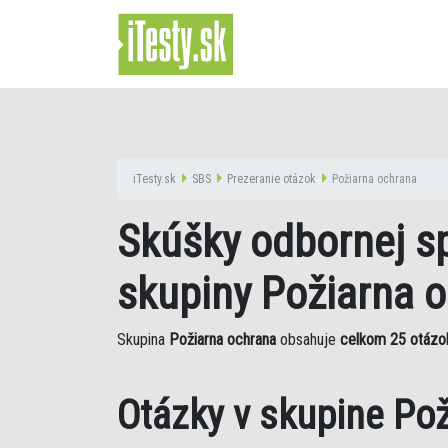
iTesty.sk
SBS
Prezeranie otázok
Požiarna ochrana
Skúšky odbornej sp
skupiny Požiarna 
Skupina
Požiarna ochrana
obsahuje
celkom 25 otázo
Otázky v skupine Po