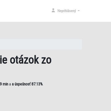
RENT)
Neprihlásený
ie otázok zo
9 min
a
a úspešnosť 87.13%
.