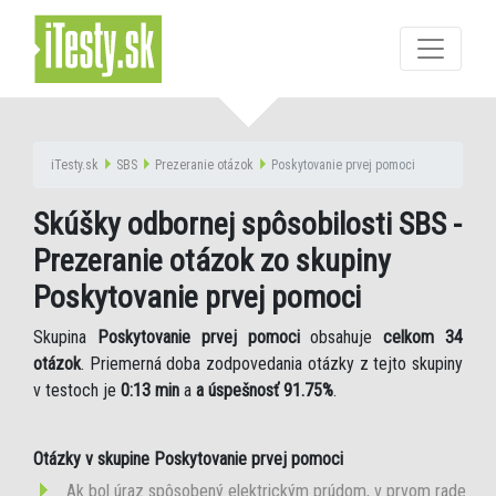
iTesty.sk
SBS
Prezeranie otázok
Poskytovanie prvej pomoci
Skúšky odbornej spôsobilosti SBS -
Prezeranie otázok zo skupiny
Poskytovanie prvej pomoci
Skupina
Poskytovanie prvej pomoci
obsahuje
celkom 34
otázok
. Priemerná doba zodpovedania otázky z tejto skupiny
v testoch je
0:13 min
a
a úspešnosť 91.75%
.
Otázky v skupine Poskytovanie prvej pomoci
Ak bol úraz spôsobený elektrickým prúdom, v prvom rade