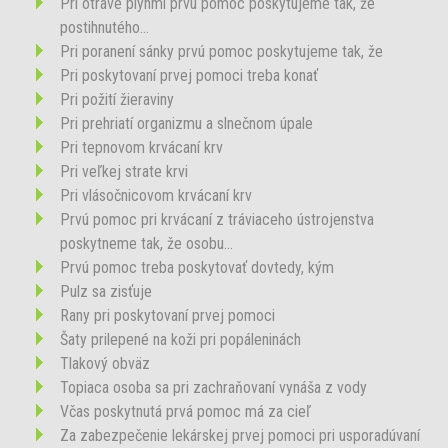
Pri otrave plynmi prvú pomoc poskytujeme tak, že
postihnutého...
Pri poranení sánky prvú pomoc poskytujeme tak, že
Pri poskytovaní prvej pomoci treba konať
Pri požití žieraviny
Pri prehriatí organizmu a slnečnom úpale
Pri tepnovom krvácaní krv
Pri veľkej strate krvi
Pri vlásočnicovom krvácaní krv
Prvú pomoc pri krvácaní z tráviaceho ústrojenstva
poskytneme tak, že osobu...
Prvú pomoc treba poskytovať dovtedy, kým
Pulz sa zisťuje
Rany pri poskytovaní prvej pomoci
Šaty prilepené na koži pri popáleninách
Tlakový obväz
Topiaca osoba sa pri zachraňovaní vynáša z vody
Včas poskytnutá prvá pomoc má za cieľ
Za zabezpečenie lekárskej prvej pomoci pri usporadúvaní