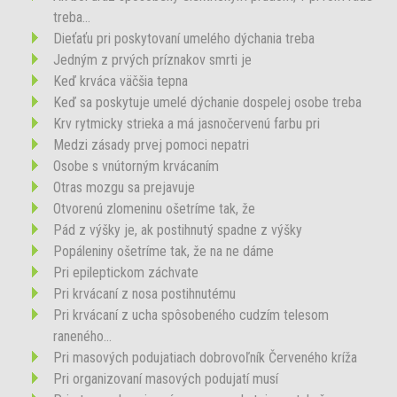
treba...
Dieťaťu pri poskytovaní umelého dýchania treba
Jedným z prvých príznakov smrti je
Keď krváca väčšia tepna
Keď sa poskytuje umelé dýchanie dospelej osobe treba
Krv rytmicky strieka a má jasnočervenú farbu pri
Medzi zásady prvej pomoci nepatri
Osobe s vnútorným krvácaním
Otras mozgu sa prejavuje
Otvorenú zlomeninu ošetríme tak, že
Pád z výšky je, ak postihnutý spadne z výšky
Popáleniny ošetríme tak, že na ne dáme
Pri epileptickom záchvate
Pri krvácaní z nosa postihnutému
Pri krvácaní z ucha spôsobeného cudzím telesom
raneného...
Pri masových podujatiach dobrovoľník Červeného kríža
Pri organizovaní masových podujatí musí