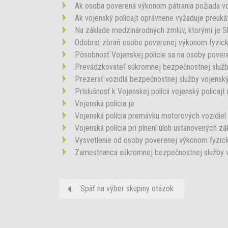
Ak osoba poverená výkonom pátrania požiada voj
Ak vojenský policajt oprávnene vyžaduje preukáz
Na základe medzinárodných zmlúv, ktorými je Slov
Odobrať zbraň osobe poverenej výkonom fyzickej
Pôsobnosť Vojenskej polície sa na osoby povere
Prevádzkovateľ súkromnej bezpečnostnej služb
Prezerať vozidlá bezpečnostnej služby vojenský
Príslušnosť k Vojenskej polícii vojenský policajt
Vojenská polícia je
Vojenská polícia premávku motorových vozidiel
Vojenská polícia pri plnení úloh ustanovených zá
Vysvetlenie od osoby poverenej výkonom fyzickej
Zamestnanca súkromnej bezpečnostnej služby voj
Späť na výber skupiny otázok