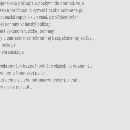
enského policajta o poskytnutie pomoci, voje...
anie totožnosti a vyzvaná osoba odmietne pr...
enská republika viazaná, s políciami iných...
 ochrany vojenský policajt...
né výkonom fyzickej ochrany...
y a zamestnanec súkromnej bezpečnostnej služby...
 policajt
 nepreukazuje...
 súkromných bezpečnostných služieb na pozemný...
konom o Vojenskej polícii...
 ochrany alebo pátrania vojenský policajt...
enský policajt...