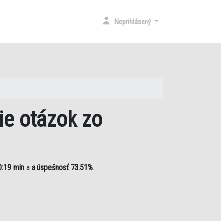
RENT)
Neprihlásený
ie otázok zo
0:19 min
a
a úspešnosť 73.51%
.