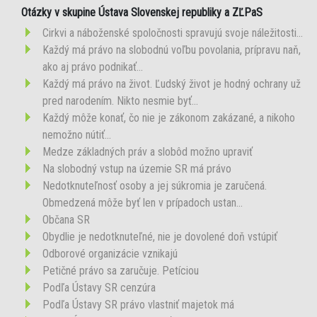
Otázky v skupine Ústava Slovenskej republiky a ZĽPaS
Cirkvi a náboženské spoločnosti spravujú svoje náležitosti...
Každý má právo na slobodnú voľbu povolania, prípravu naň,
ako aj právo podnikať...
Každý má právo na život. Ľudský život je hodný ochrany už
pred narodením. Nikto nesmie byť...
Každý môže konať, čo nie je zákonom zakázané, a nikoho
nemožno nútiť...
Medze základných práv a slobôd možno upraviť
Na slobodný vstup na územie SR má právo
Nedotknuteľnosť osoby a jej súkromia je zaručená.
Obmedzená môže byť len v prípadoch ustan...
Občana SR
Obydlie je nedotknuteľné, nie je dovolené doň vstúpiť
Odborové organizácie vznikajú
Petičné právo sa zaručuje. Petíciou
Podľa Ústavy SR cenzúra
Podľa Ústavy SR právo vlastniť majetok má