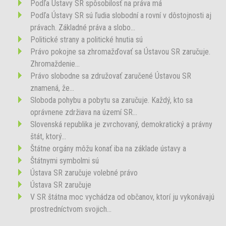
Podľa Ústavy SR spôsobilosť na práva má
Podľa Ústavy SR sú ľudia slobodní a rovní v dôstojnosti aj
právach. Základné práva a slobo...
Politické strany a politické hnutia sú
Právo pokojne sa zhromažďovať sa Ústavou SR zaručuje.
Zhromaždenie...
Právo slobodne sa združovať zaručené Ústavou SR
znamená, že...
Sloboda pohybu a pobytu sa zaručuje. Každý, kto sa
oprávnene zdržiava na území SR...
Slovenská republika je zvrchovaný, demokratický a právny
štát, ktorý...
Štátne orgány môžu konať iba na základe ústavy a
Štátnymi symbolmi sú
Ústava SR zaručuje volebné právo
Ústava SR zaručuje
V SR štátna moc vychádza od občanov, ktorí ju vykonávajú
prostredníctvom svojich...