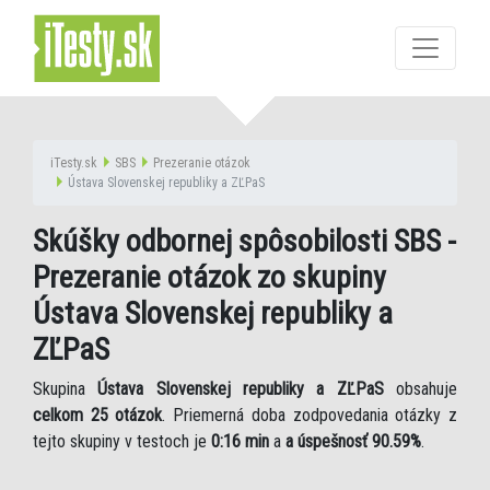
iTesty.sk
SBS
Prezeranie otázok
Ústava Slovenskej republiky a ZĽPaS
Skúšky odbornej spôsobilosti SBS -
Prezeranie otázok zo skupiny
Ústava Slovenskej republiky a
ZĽPaS
Skupina
Ústava Slovenskej republiky a ZĽPaS
obsahuje
celkom 25 otázok
. Priemerná doba zodpovedania otázky z
tejto skupiny v testoch je
0:16 min
a
a úspešnosť 90.59%
.