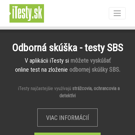
Odborná skúška - testy SBS
V aplikácii iTesty si
môžete vyskúšať
online test na zloženie
odbornej skúšky SBS.
iTesty najčastejšie využívajú
strážcovia, ochrancovia a
detektívi
VIAC INFORMÁCIÍ