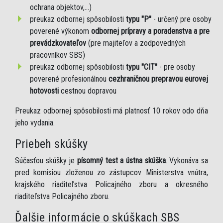
ochrana objektov,...)
preukaz odbornej spôsobilosti
typu "P"
- určený pre osoby
poverené výkonom
odbornej prípravy a poradenstva a pre
prevádzkovateľov
(pre majiteľov a zodpovedných
pracovníkov SBS)
preukaz odbornej spôsobilosti
typu "CIT"
- pre osoby
poverené profesionálnou
cezhraničnou prepravou eurovej
hotovosti
cestnou dopravou
Preukaz odbornej spôsobilosti má platnosť 10 rokov odo dňa
jeho vydania.
Priebeh skúšky
Súčasťou skúšky je
písomný test a ústna skúška
. Vykonáva sa
pred komisiou zloženou zo zástupcov Ministerstva vnútra,
krajského riaditeľstva Policajného zboru a okresného
riaditeľstva Policajného zboru.
Ďalšie informácie o skúškach SBS